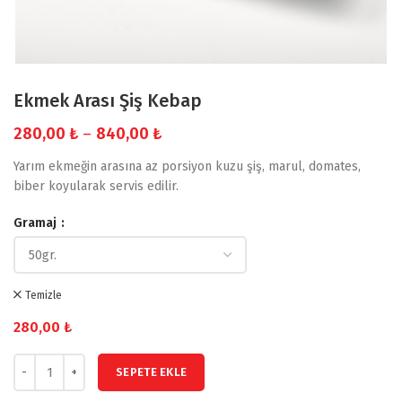
Ekmek Arası Şiş Kebap
Fiyat
280,00
₺
–
840,00
₺
aralığı:
Yarım ekmeğin arasına az porsiyon kuzu şiş, marul, domates,
280,00 ₺
biber koyularak servis edilir.
-
840,00 ₺
Gramaj
Temizle
280,00
₺
SEPETE EKLE