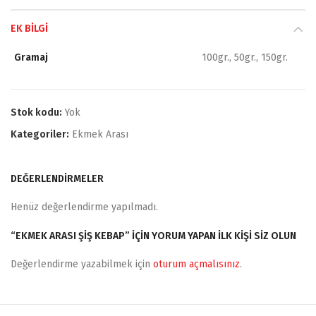
EK BILGI
Gramaj
100gr., 50gr., 150gr.
Stok kodu:
Yok
Kategoriler:
Ekmek Arası
DEĞERLENDIRMELER
Henüz değerlendirme yapılmadı.
“EKMEK ARASI ŞIŞ KEBAP” IÇIN YORUM YAPAN ILK KIŞI SIZ OLUN
Değerlendirme yazabilmek için
oturum açmalısınız
.