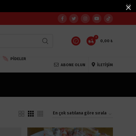
0
0,00
₺
PIDELER
ABONE OLUN
İLETİŞİM