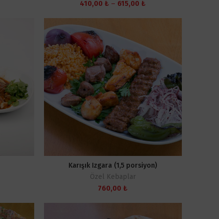
Fiyat
Fiyat
410,00
₺
–
615,00
₺
aralığı:
aralığı:
480,00 ₺
410,00 ₺
-
-
720,00 ₺
615,00 ₺
Karışık Izgara (1,5 porsiyon)
Özel Kebaplar
Fiyat
760,00
₺
aralığı:
480,00 ₺
-