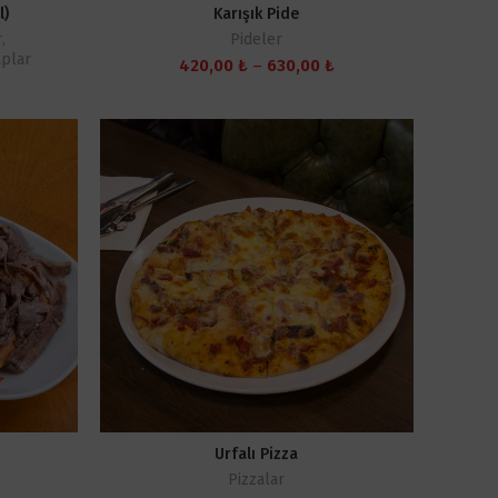
l)
Karışık Pide
r
,
Pideler
plar
Fiyat
420,00
₺
–
630,00
₺
Fiyat
aralığı:
aralığı:
420,00 ₺
470,00 ₺
-
-
630,00 ₺
705,00 ₺
Urfalı Pizza
Pizzalar