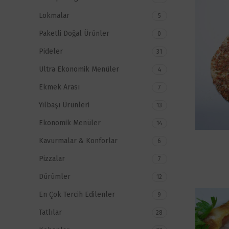
Lokmalar
5
Paketli Doğal Ürünler
0
Pideler
31
Ultra Ekonomik Menüler
4
Ekmek Arası
7
Yılbaşı Ürünleri
13
Ekonomik Menüler
14
Kavurmalar & Konforlar
6
Pizzalar
7
Dürümler
12
En Çok Tercih Edilenler
9
Tatlılar
28