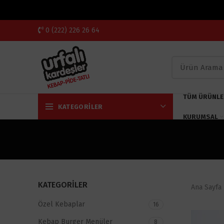
0 (222) 226 26 64
TÜM ÜRÜNLE
KATEGORILER
KURUMSAL
KATEGORİLER
Ana Sayfa
Özel Kebaplar
16
Kebap Burger Menüler
8