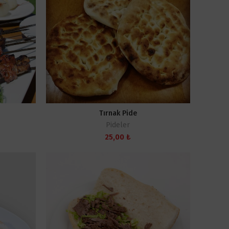
Tırnak Pide
Pideler
Fiyat
25,00
₺
aralığı:
490,00 ₺
-
735,00 ₺