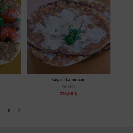
720,00 ₺
Kaşarlı Lahmacun
Pideler
Fiyat
210,00
₺
aralığı:
480,00 ₺
-
8
9
720,00 ₺