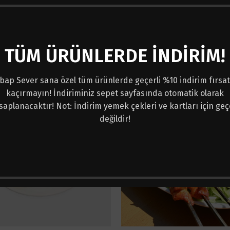
Adana Kebap (Acılı)
Urfalı Ayran (1000 ml Pet 
TÜM ÜRÜNLERDE İNDİRİM!
Kebaplar
İçecekler
Fiyat
480,00
₺
–
720,00
₺
80,00
₺
aralığı:
bap Sever sana özel tüm ürünlerde geçerli %10 indirim fırsat
480,00 ₺
kaçırmayın! İndiriminiz sepet sayfasında otomatik olarak
-
720,00 ₺
saplanacaktır! Not: İndirim yemek çekleri ve kartları için geçe
değildir!