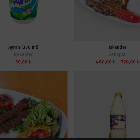
Ayran (330 ml)
İskender
İçecekler
Kebaplar
50,00
₺
480,00
₺
–
720,00
₺