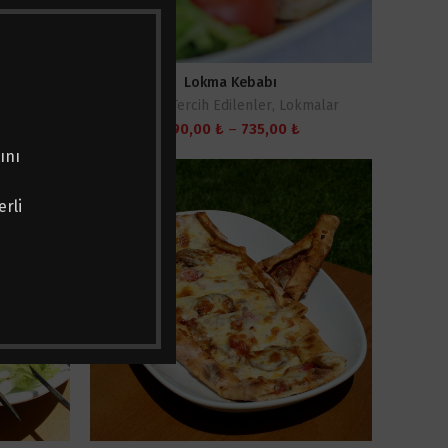
Şişe)
Lokma Kebabı
En Çok Tercih Edilenler
,
Lokmalar
Fiyat
490,00
₺
–
735,00
₺
aralığı:
ını
490,00 ₺
-
735,00 ₺
rli