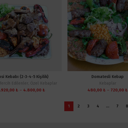
si Kebabı (2-3-4-5 Kişilik)
Domatesli Kebap
Tercih Edilenler
,
Özel Kebaplar
Kebaplar
Fiyat
.920,00
₺
–
4.800,00
₺
480,00
₺
–
720,00
₺
aralığı:
1.920,00 ₺
-
1
2
3
4
…
7
4.800,00 ₺