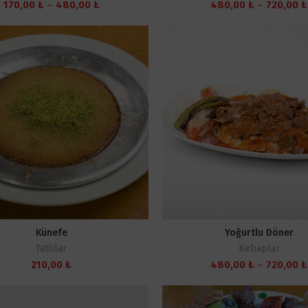
Fiyat
170,00
₺
–
480,00
₺
480,00
₺
–
720,00
₺
aralığı:
170,00 ₺
-
480,00 ₺
Künefe
Yoğurtlu Döner
Tatlılar
Kebaplar
210,00
₺
480,00
₺
–
720,00
₺