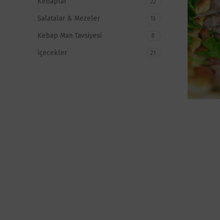
Kebaplar
22
Salatalar & Mezeler
13
Kebap Man Tavsiyesi
8
İçecekler
21