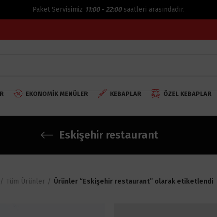
Paket Servisimiz
11:00 - 22:00
saatleri arasındadır.
R
EKONOMIK MENÜLER
KEBAPLAR
ÖZEL KEBAPLAR
Eskişehir restaurant
Tüm Ürünler
Ürünler “Eskişehir restaurant” olarak etiketlendi