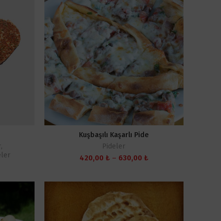
Kuşbaşılı Kaşarlı Pide
r
,
Pideler
eler
Fiyat
420,00
₺
–
630,00
₺
aralığı:
420,00 ₺
-
630,00 ₺