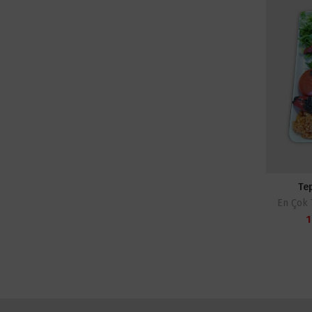
Tep
En Çok 
1