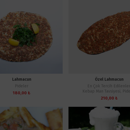
Lahmacun
Özel Lahmacun
Pideler
En Çok Tercih Edilenle
Kebap Man Tavsiyesi
,
Pid
180,00
₺
210,00
₺