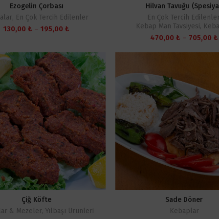
Ezogelin Çorbası
Hilvan Tavuğu (Spesiya
alar
,
En Çok Tercih Edilenler
En Çok Tercih Edilenle
Kebap Man Tavsiyesi
,
Keba
Fiyat
130,00
₺
–
195,00
₺
aralığı:
470,00
₺
–
705,00
₺
130,00 ₺
-
195,00 ₺
Çiğ Köfte
Sade Döner
lar & Mezeler
,
Yılbaşı Ürünleri
Kebaplar