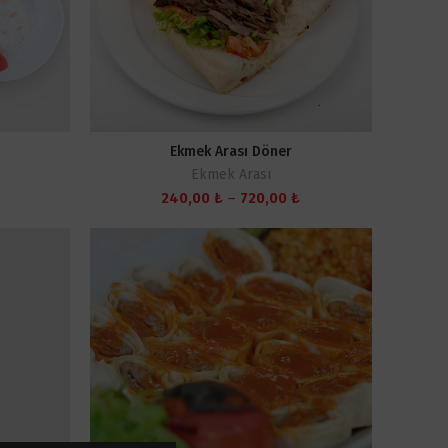
Ekmek Arası Döner
Ekmek Arası
Fiyat
Fiyat
240,00
₺
–
720,00
₺
aralığı:
aralığı:
480,00 ₺
240,00 ₺
-
-
720,00 ₺
720,00 ₺