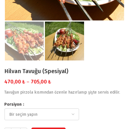
Hilvan Tavuğu (Spesiyal)
Fiyat
470,00
₺
–
705,00
₺
aralığı:
Tavuğun pirzola kısmından özenle hazırlanıp şişte servis edilir.
470,00 ₺
-
Porsiyon
705,00 ₺