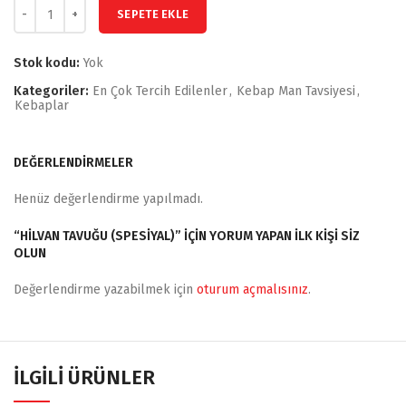
SEPETE EKLE
Stok kodu:
Yok
Kategoriler:
En Çok Tercih Edilenler
,
Kebap Man Tavsiyesi
,
Kebaplar
DEĞERLENDIRMELER
Henüz değerlendirme yapılmadı.
“HILVAN TAVUĞU (SPESIYAL)” IÇIN YORUM YAPAN ILK KIŞI SIZ
OLUN
Değerlendirme yazabilmek için
oturum açmalısınız
.
İLGILI ÜRÜNLER