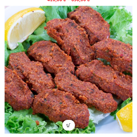
aralığı:
420,00 ₺
-
630,00 ₺