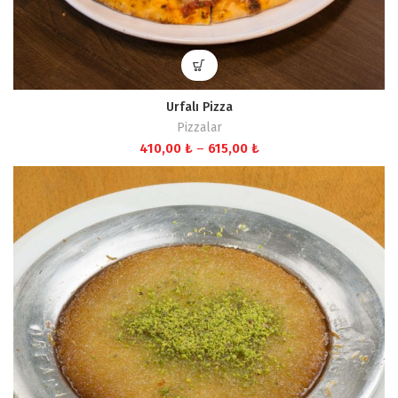
Urfalı Pizza
Pizzalar
Fiyat
410,00
₺
–
615,00
₺
aralığı:
410,00 ₺
-
615,00 ₺