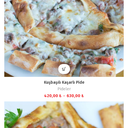
Kuşbaşılı Kaşarlı Pide
Pideler
Fiyat
420,00
₺
–
630,00
₺
aralığı:
420,00 ₺
-
630,00 ₺