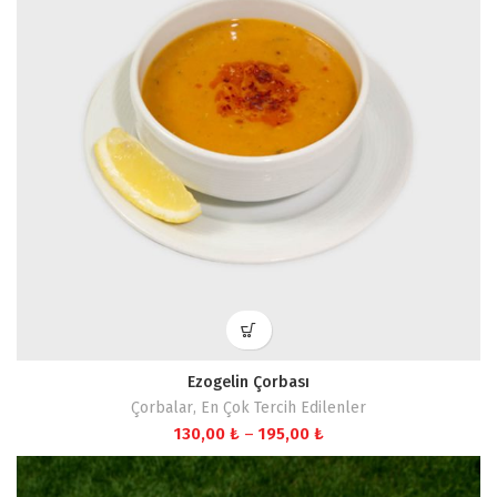
Ezogelin Çorbası
Çorbalar
,
En Çok Tercih Edilenler
Fiyat
130,00
₺
–
195,00
₺
aralığı:
130,00 ₺
-