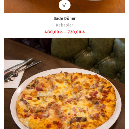
Sade Döner
Kebaplar
Fiyat
480,00
₺
–
720,00
₺
aralığı:
480,00 ₺
-
720,00 ₺