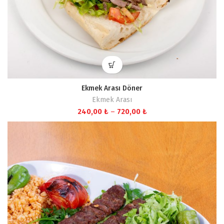
Ekmek Arası Döner
Ekmek Arası
Fiyat
240,00
₺
–
720,00
₺
aralığı:
240,00 ₺
-
720,00 ₺