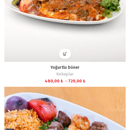
Yoğurtlu Döner
Kebaplar
Fiyat
480,00
₺
–
720,00
₺
aralığı:
480,00 ₺
-
720,00 ₺