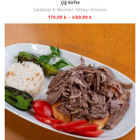
Çiğ Köfte
Salatalar & Mezeler
,
Yılbaşı Ürünleri
Fiyat
170,00
₺
–
480,00
₺
aralığı:
170,00 ₺
-
480,00 ₺