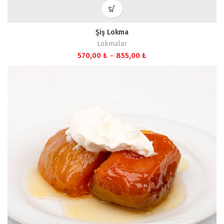
Şiş Lokma
Lokmalar
Fiyat
570,00
₺
–
855,00
₺
aralığı:
570,00 ₺
-
855,00 ₺