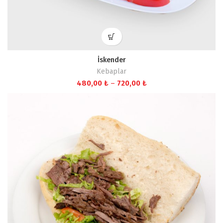
İskender
Kebaplar
Fiyat
480,00
₺
–
720,00
₺
aralığı:
480,00 ₺
-
720,00 ₺