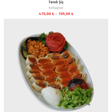
Tavuk Şiş
Kebaplar
Fiyat
470,00
₺
–
705,00
₺
aralığı:
470,00 ₺
-
705,00 ₺