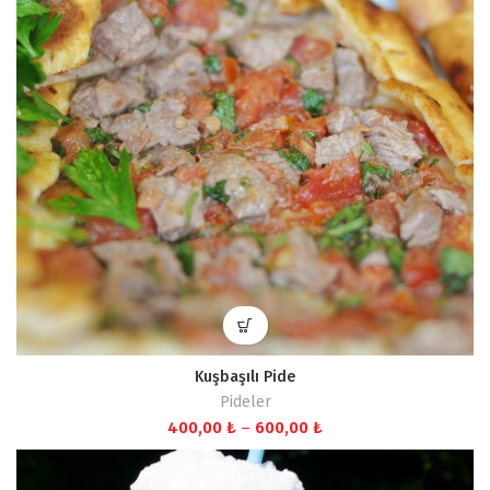
Kuşbaşılı Pide
Pideler
Fiyat
400,00
₺
–
600,00
₺
aralığı:
400,00 ₺
-