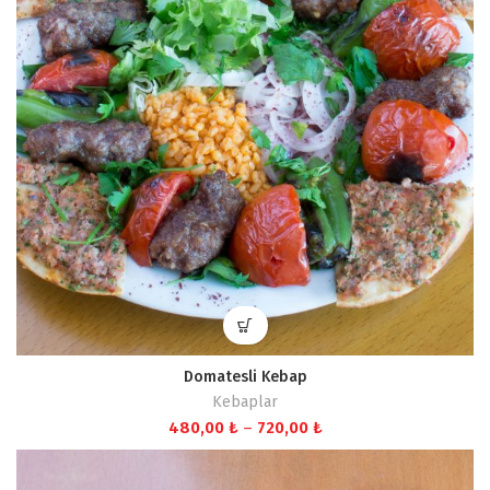
Domatesli Kebap
Kebaplar
Fiyat
480,00
₺
–
720,00
₺
aralığı:
480,00 ₺
-