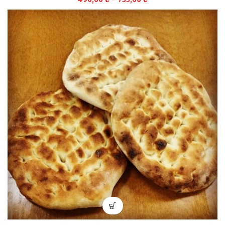
aralığı:
490,00 ₺
-
735,00 ₺