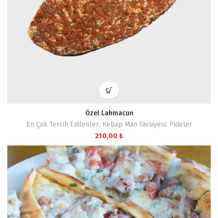
Özel Lahmacun
En Çok Tercih Edilenler
,
Kebap Man Tavsiyesi
,
Pideler
210,00
₺