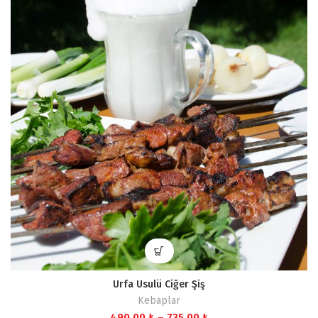
600,00 ₺
Urfa Usulü Ciğer Şiş
Kebaplar
Fiyat
490,00
₺
–
735,00
₺