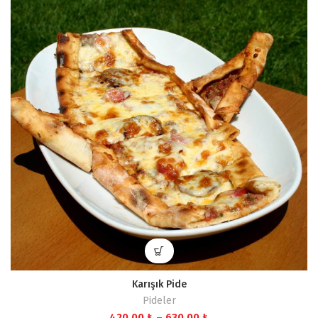
195,00 ₺
Karışık Pide
Pideler
Fiyat
420,00
₺
–
630,00
₺