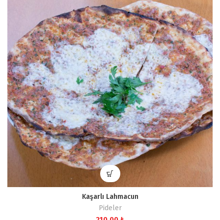
720,00 ₺
Kaşarlı Lahmacun
Pideler
210,00
₺